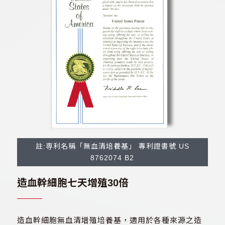
註:専利名稱「無血清培養基」 專利證書號 US
8762074 B2
造血幹細胞七天增殖30倍
造血幹細胞無血清增殖培養基，適用於各種來源之造