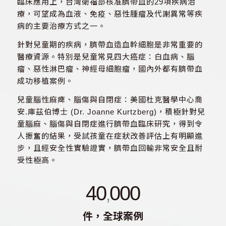
臨床應用上，台灣衛福部核准臍帶血的29項疾病治
療，可望成為血液、免疫、惡性腫瘤及代謝異常等疾
病的主要治療方式之一。
針對兒童期的疾病，臍帶血造血幹細胞是非常重要的
醫療資源。特別是兒童常見四大癌症：白血病、腦
瘤、惡性淋巴瘤、神經母細胞瘤，國內外都有臍帶血
成功移植案例。
兒童腦性麻痺、腦傷與自閉症：美國杜克醫學中心喬
安.庫茲伯博士 (Dr. Joanne Kurtzberg)，積極針對兒
童腦麻、腦傷與自閉症進行臍帶血臨床研究，得到令
人振奮的結果，受試孩童在症狀改善評估上有明顯進
步，且經安全性實驗證實，臍帶血回輸非常安全且耐
受性極高。
40
000
,
件，全球案例