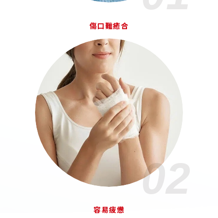
傷口難癒合
02
容易疲憊