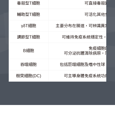
毒殺型T細胞
可直接毒殺異常
輔助型T細胞
可活化其他免疫
γδT細胞
主要分布在腸道，可辨識異常細
調節型T細胞
可維持免疫系統穩定性，防
免疫細胞的導
B細胞
可分泌抗體清除病原，同時
吞噬細胞
包括巨噬細胞及嗜中性球，可
樹突細胞(DC)
可主導身體免疫系統功能，