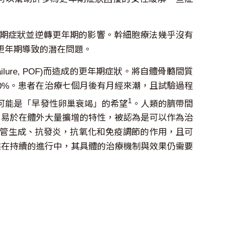
期症狀並逆轉更年期的影響。幹細胞療法幾乎沒有
更年期導致的潛在問題。
ilure, POF)而造成的更年期症狀。將自體骨髓間質
0%。患者在治療七個月後有月經來潮，且試驗過程
1
可能是「早發性卵巢衰竭」的希望
。人類的臍帶間
nogenicity)和易於在體外大量擴增的特性，被認為是可以作為治
血管生成、抗發炎，抗氧化和免疫調節的作用，且可
然在持續的進行中，其具體的治療機制與效果仍需要