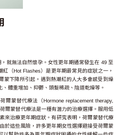
用
就無法自然懷孕。女性更年期通常發生在 49 至
潮紅（Hot Flashes）是更年期最常見的症狀之一，
荷爾蒙下降所引起。遇到熱潮紅的人大多會感受到燥
化、體重增加、抑鬱、頭髮稀疏、陰道乾燥等。
rmone replacement therapy,
荷爾蒙，則荷爾蒙替代療法是一種有潛力的治療選擇。服用低
素來治療更年期症狀。有研究表明，荷爾蒙替代療
由於這些風險，許多更年期女性選擇避接受荷爾蒙
可以幫助許多為更年期症狀困擾的女性緩解一些症