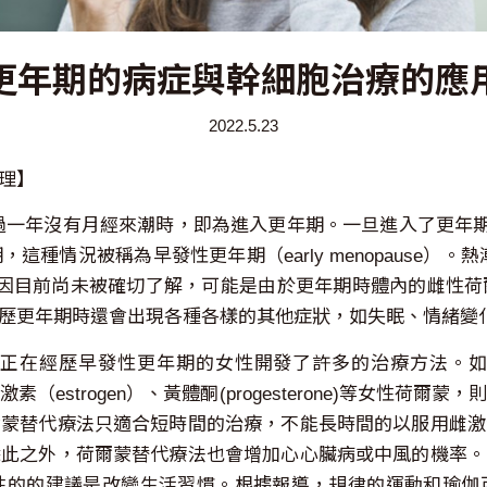
更年期的病症與幹細胞治療的應
2022.5.23
理】
一年沒有月經來潮時，即為進入更年期。一旦進入了更年期，
這種情況被稱為早發性更年期（early menopause）。熱
的原因目前尚未被確切了解，可能是由於更年期時體內的雌性
歷更年期時還會出現各種各樣的其他症狀，如失眠、情緒變
早發性更年期的女性開發了許多的治療方法。如荷爾蒙替代療法（Ho
estrogen）、黃體酮(progesterone)等女性
爾蒙替代療法只適合短時間的治療，不能長時間的以服用雌激
除此之外，荷爾蒙替代療法也會增加心心臟病或中風的機率。
性的的建議是改變生活習慣。根據報導，規律的運動和瑜伽