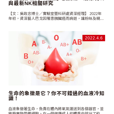
與最新NK相關研究
【文：吳政忠博士／實驗室暨科研處資深經理】 2022年
年初，資深藝人巴戈因罹患胰臟癌而病逝，讓粉絲及親友
非常不捨。胰臟癌是醫界公認的「癌症之王」，有著極高
的死亡率，80~85%患者在確診時已無法開刀切除，或腫
瘤已擴散轉移；且據統計5年的存活率不到10%。2017年
全球疾病負擔研究(Global…
2022.4.6
生命的象徵是它？你不可錯過的血液冷知
識！
血液象徵著生命，負責在體內將氧氣運送到各個器官，並
將廢棄物帶離細胞。在一個健康成人的體重中就佔了約