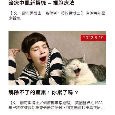
治療中風新契機 – 細胞療法
【 文： 廖可熏博士 ; 審稿者：黃效民博士 】 台灣每年至
少新增…
2022.8.19
解除不了的疲累，你累了嗎 ?
【文：廖可熏博士／研發部專案經理】 美國醫界在1988
年已將這樣長期為疲勞倦怠所苦，卻又無法找出真正原因
的狀況定義為慢性疲勞症候群