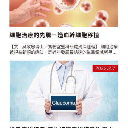
細胞治療的先驅－造血幹細胞移植
【文：吳政忠博士／實驗室暨科研處資深經理】 細胞治療
被視為新穎的療法，是近年發展最快速的生醫領域新星。
台灣亦於2018年通過特管辦法，開放6類自體細胞治療的
技術，適應症包括癌症、關節損傷、皮膚創傷及腦中風等
疾病。其實利用體內的細胞或組織作為疾病治療的方式，
2022.2.7
早在60年前即已開始施行，它就是造血幹細胞的移植治療
(HSCT,…