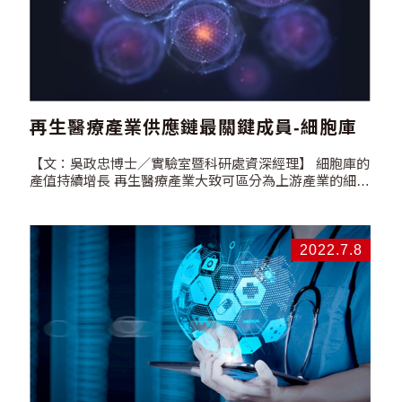
個人應該攝取的含量。據國健署資料，13歲至18歲年輕人
為攝取含糖量最多的年齡層。13歲至15歲有喝含糖飲料
者，平均每週喝含糖飲料6.7次；16歲至18歲有喝含糖飲
料者，平均每週喝6.6次，每週喝超過7次，更高達
52.8%，幾乎每天一杯含糖飲料。造成在20歲以下的罹患
糖尿病比例也大幅增加，已經從2008年的9.65％增加到
2014年的13.94％，幾乎成長了快1倍。青少年因為發育所
需，胰島素的作用本來就會減少，因此攝取過多精緻糖，
再生醫療產業供應鏈最關鍵成員-細胞庫
更加速了糖尿病的罹病進程。 根據高雄市柏愛診所熊仲川
醫師在2022年「台灣醫界」發表的學術論文所述如下:
【文：吳政忠博士／實驗室暨科研處資深經理】 細胞庫的
「糖尿病是種慢性疾病，也是一個全身性的疾病，是全世
產值持續增長 再生醫療產業大致可區分為上游產業的細胞
界最嚴重、花費醫療費用最多的疾病，堪稱是對全球人類
收集儲存，中游產業的細胞製備及製程技術開發，下游產
健康威脅最大的疾病之一。聯合國到目前為止只針對兩個
業的細胞運用及疾病治療開發。細胞庫的技術或服務位於
病給予國際性的補助：一是「愛滋病」，第二就是『糖尿
產業供應鏈的上游，近年因全球眾多臨床研究的驗證及相
病』。糖尿病牽涉到的併發症包括了腎臟、眼睛等小血管
關細胞治療產品的核可上市，使得大眾對細胞治療技術的
2022.7.8
的受傷造成最後的腎衰竭而洗腎，或視網膜病變，進而眼
有了更多的認識，再加上全球人口老化及慢性疾病治療需
盲，以及引起神經病變造成幾乎將近五分之一到四分之一
求的增加，激發了再生醫療產業的成長動能，也帶動了細
的病人面臨因潰爛而截肢的命運，而造成大血管的病變則
胞保存產業的持續性成長。以幹細胞保存為例，根據
是破壞我們的心臟的血管、腦部的血管，使其硬化，進而
Global…
破壞，最後形成心肌梗塞、腦中風。」 糖尿病是否有解…