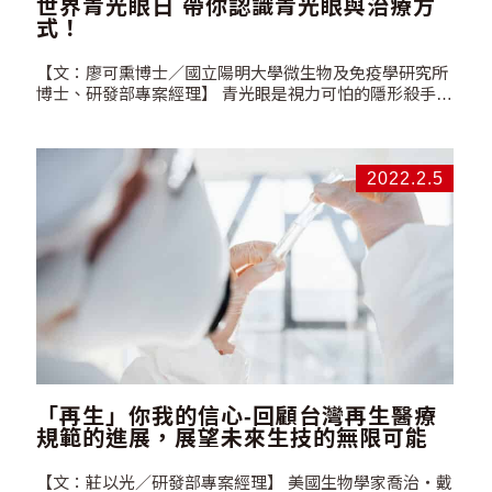
世界青光眼日 帶你認識青光眼與治療方
式！
【文：廖可熏博士／國立陽明大學微生物及免疫學研究所
博士、研發部專案經理】 青光眼是視力可怕的隱形殺手，
你對它的認識有多少？2008年，世界青光眼聯合會將3月6
日訂為世界青光眼日，希望強化大眾對「青光眼」的了
解。 根據世界衛生組織（WHO）的統計，在…
2022.2.5
「再生」你我的信心-回顧台灣再生醫療
規範的進展，展望未來生技的無限可能
【文：莊以光／研發部專案經理】 美國生物學家喬治・戴