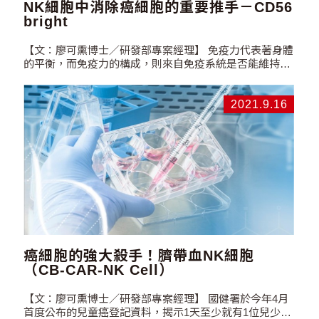
NK細胞中消除癌細胞的重要推手－CD56
bright
【文：廖可熏博士／研發部專案經理】 免疫力代表著身體
的平衡，而免疫力的構成，則來自免疫系統是否能維持有
效的運作。免疫系統中最重要的第一道防線－NK細胞，
又稱自然殺手，擔任承先啟後的功能。NK細胞除可以殺
死老化及受壓力之細胞外，還負責清除突變癌化、被病毒
2021.9.16
感染之細胞。看看NK細胞之於癌症、腫瘤、新冠肺炎
(COVID-19)，有甚麼密不可分的關係吧！ NK細胞能夠
治療癌症的重要關鍵－CD56…
癌細胞的強大殺手！臍帶血NK細胞
（CB-CAR-NK Cell）
【文：廖可熏博士／研發部專案經理】 國健署於今年4月
首度公布的兒童癌登記資料，揭示1天至少就有1位兒少罹