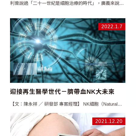
利曾說過「二十一世紀是細胞治療的時代」，廣義來說，
二十一世紀就是屬於再生醫療的時代。什麼是「再生」
呢？如同爬蟲類在危急時斷尾求生，最後又長出新尾；
「再生醫學」透過基因、細胞等相關技術達到再生之目
的，幫助受損「細胞」、「組織」或「器官」的修復，期
2022.1.7
望解決目前醫學難以克服的疾病，提供醫師與病患更多樣
的治療選擇。再生醫療是許多重大疾病、罕見疾病的治療
曙光，但究竟目前台灣的再生醫療進展到哪裡？哪些治療
可以在台灣進行？身處科技不斷日新月異的時代，作為一
個關心自身健康的智慧現代人，也應該對再生醫療的現況
有基本認識，讓我們從法規來一窺究竟。 2018年堪稱台
灣細胞治療的元年，衛福部於…
迎接再生醫學世代－臍帶血NK大未來
【文：陳永祥 ／ 研發部 專案經理】 NK細胞（Natural…
2021.12.20