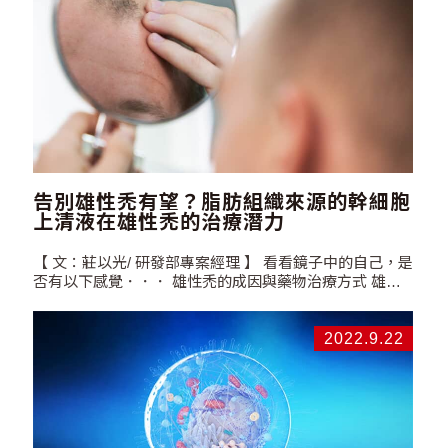
告別雄性禿有望？脂肪組織來源的幹細胞
上清液在雄性禿的治療潛力
【 文：莊以光/ 研發部專案經理 】 看看鏡子中的自己，是
否有以下感覺．．． 雄性禿的成因與藥物治療方式 雄性
禿是導致掉髮最常見的原因之一，其病因與雄性素或基因
遺傳有一定的關連。體內的雄性素-睪固酮
（testosterone）經由特定酵素的作用變成二氫睪固酮
2022.9.22
（Dihydrotestosterone,…