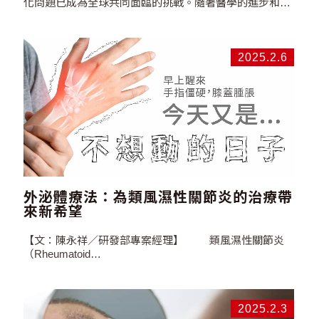
化問題已成為全球共同面臨的挑戰。隨著醫學的進步和生
活品質的提升，民眾的壽命逐漸延長，而少子化問題日益
嚴重。台灣在2018年時，65歲以上的老年人口比例已突破
14%，正式邁入高齡國家行列。衛福部預估，台灣的老年
人口將在2025年超過20%，進入超高齡國家的階段。如何
2025.2.6
在年齡增長的過程中保持健康、抗拒衰老，不僅是每個人
關心的問題，也是政府應當重視的重要議題。 人體衰老的
過程通常伴隨著身體細胞的老化。隨著年齡的增加，老化
細胞在體內積累，對器官的結構與功能造成負面影響，從
而促成衰老現象。例如，表皮細胞的老化會使皮膚變得粗
糙，並出現皺紋；免疫系統的老化則可能使身體處於慢性
發炎狀態，導致細胞和組織的損傷，進一步加速衰老。隨
著年齡增長，神經退化性疾病的發病風險也顯著提高，像
是阿茲海默症和帕金森氏症等與衰老相關的失智症越發普
遍。此外，心血管疾病、骨質疏鬆等與衰老相關的疾病，
外泌體療法：為類風濕性關節炎的治療帶
也可能由細胞老化與慢性發炎反應所引發。 在「再生醫
來新希望
學」的迅速發展下，幹細胞療法作為一種代表性技術，因
其能夠自我更新並分化成多種類型的細胞，已引起廣泛關
【文：陳永祥／研發部專案經理】 類風濕性關節炎
注，尤其是在抗衰老領域。間質幹細胞因為具備強大的增
（Rheumatoid…
殖能力和分化成各類細胞組織的潛力，成為再生醫療中最
常應用的幹細胞。 間質幹細胞具有數種抗衰老機制，包
括： …
2025.2.3