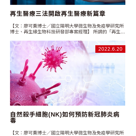
再生醫療三法開啟再生醫療新篇章
【文：廖可熏博士／國立陽明大學微生物及免疫學研究所
博士、再生緣生物科技研發部專案經理】 所謂的「再生醫
療三法」草案包含「再生醫療發展法」、「再生醫療製劑
管理條例」以及「再生醫療施行管理條例」，目前皆在立
法院中待審。對於你我的含意是甚麼呢? 根據再生三法草
2022.6.20
案中的定義，再生醫療是指利用人類自己或異體細胞、胞
器、基因或蛋白質，修復人體之製劑或技術。此定義對於
目前的再生醫療又開一個新的篇章。原本的特管法只核准
自體移植，但在「再生醫療製劑管理條例」草案中，明令
台灣可以進行異體及外泌體移植。且以往傳統化學或生物
藥物要經過三期臨床實驗，常常做完都超過15年，但是草
案中針對為治療危及生命或嚴重失能之疾病，需完成二期
臨床試驗後，確保安全性及初步療效，可以有條件核予許
可證，促進產業願意參與開發。若無法變成產品的，也會
讓生技公司協助醫療機構做細胞製成，縮短臨床治療應用
時間。 「再生醫療三法」加上原有的生技醫療醫藥產業發
自然殺手細胞(NK)如何預防新冠肺炎病
展條例，把生醫產業與現實面、法規面及政策面相連結。
毒
「再生醫療發展法」設定了政府挹注於生醫產業的金源，
且使得建立國家級細胞庫有所本，再者建立了與產業界的
【文：廖可熏博士／國立陽明大學微生物及免疫學研究所
連結及鼓勵產業的優惠。在草案中說明，再生製劑是取自