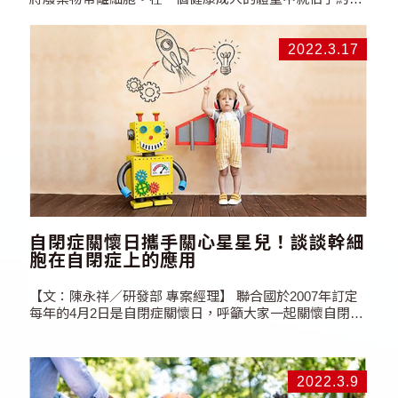
1/13，血液在我們體內扮演甚麼重要角色？你不可錯過的
血液知識，都在這篇囉！ 血球細胞貯存的要點－血液製品
該如何保存？ 血液在保存上必須：防止凝固、保證細胞新
2022.3.17
陳代謝所需的營養、延長在體外的壽命、保證輸給病人後
能發揮相應的功能。因此在保存時要加入抗凝劑、細胞新
陳代謝所需的營養、溫度控制在一定的範圍內。 各種血球
細胞的特點、保存方法、保存期都不盡相同，例如全血和
紅血球製品保存於4±2℃內可保存35天；血小板保存於特
製的袋內，在22±2℃內並不斷振盪，可保存5天；新鮮冰
凍血漿在-20℃以下可保存1年。 現行血液供應作業，血液
在輸注給病人之前需經過檢測、成分製備、入庫、發放等
必需的流程，而最終用於臨床輸注的血液成分，自血液採
集完成、至血品核對入庫，都需經過一段時間的儲存
（>48小時）；同時，要維持血液成分的有效活性，儲存
自閉症關懷日攜手關心星星兒！談談幹細
時間又有一定的限制。以紅血球濃厚液而言在輸血前最多
胞在自閉症上的應用
可儲存42天，而依據所添加的保存液有不同的保存期限，
最短為21天。 最珍貴的血液……
【文：陳永祥／研發部 專案經理】 聯合國於2007年訂定
每年的4月2日是自閉症關懷日，呼籲大家一起關懷自閉症
患者。你對自閉症的了解有多少？自閉症有辦法治療嗎？
關懷自閉症患者，首要從認識他們開始。 自閉症(autism)
患者因為不擅社交，彷彿來自另一個星球，所以社會大眾
又稱他們為「星兒」。根據衛生福利部統計，2020年台灣
2022.3.9
自閉症患者有16,454…