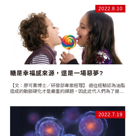
（chronicfatiguesyndrome，簡稱CFS），是一種多系統
的疾病，目前被認定為神經系統疾病。在美國可能約有…
2022.8.10
糖是幸福感來源，還是一場惡夢?
【文：廖可熏博士／研發部專案經理】 過往經驗認為油脂
造成的動脈硬化才是嚴重的課題，因此近代人們為了健康
盡量減少攝取油脂。而人體對於高油脂及高糖分食物的需
求，是從遠古時代留存下來的生存所需的基因需求。減少
了油脂，取代的是糖分。手搖飲的盛行，不是一種偶然，
而是一種必然。根據WHO最新建議，一天的精緻糖量不
2022.7.19
可超過總熱量的10%，按照國人平均值計算，成年男性一
天攝取精緻糖不宜超過50克，女性約40克，小孩則是約20
克。而一杯全糖的手搖飲所含糖量約莫62克，遠遠超過一