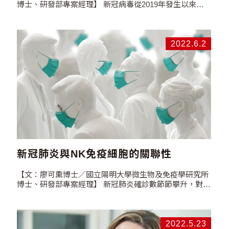
博士、研發部專案經理】 新冠病毒從2019年發生以來，
人體組織，因此細胞製造者、製造或輸入業者需確認來源
截至今日(6/11)已造成全世界五億三千四百萬人感染，死
的提供者的合適性。另外三法中明令細胞、組織取自中央
亡人數六百三十一萬人。這個數字依然上升中。最好的降
主管機關核准之人體細胞保存庫，即可保證再生製劑的可
低感染的方式，就是減少群聚以及跨國移動。但是各國基
使用性。因此選擇中央主管機關核准之人體細胞保存庫，
於經濟考量，無法繼續採取隔離政策。如已宣布不需陰性
2022.6.2
相對保障在醫療上的使用合法性。 「再生醫療施行管理條
證明即可入境美國，但美國感染人數及死亡人數依然攀升
例」是讓「特定醫療技術檢查檢驗醫療儀器施行或使用管
中。而台灣目前採取的政策，也漸漸轉為寬鬆。因此感染
理辦法」(以下稱特管辦法)成為正式的專法，不然特管辦
COVID-19的可能性，防不勝防。台灣截至今日(6/11)，小
法在法源基礎上，是以「醫療法」的授權辦法來對醫療機
於十歲感染率是10.62%，中重度症狀的比例高於大於十歲
構進行管理，間接授權醫院以委託細胞製備中心的方式對
及大於二十歲的族群[1]。這個族群無疫苗可打、無藥可
生技公司做管理，因此對於產業界的管理並不完善，無法
治。根據研究，幼兒感染大多為家戶傳染[2]，因此如何讓
兼顧所有層面。截至111年四月申請特管辦法的再生醫療
孩子健康長大，就是其他家庭成員的責任。 基於日本照沼
計畫就有通過148件以上，院所超過40間，核准的細胞製
裕博士在今年四月發表於「Biomedicines」的論文中指出
備公司有22家。專法通過後，對於細胞製備公司的要求及
人體中的「自然殺手細胞」(以下稱NK細胞)狀態與SARS-
管理會更完善。 而再生緣擁有20年幹細胞儲存與製備經
CoV-2病毒清除率、中和抗體反應和疾病進展呈負相關
驗，且是中央機關核准的人體器官保存庫，通過衛福部、
[3]。文中提到已康復的患者身上更發現NK細胞對於
新冠肺炎與NK免疫細胞的關聯性
ISO、TAF等國內外認證，確保凍存細胞的品質活性。另
SARS-CoV-2病毒，似乎有記憶力，會產生特異反應。另
外再生緣將細胞凍存於食工所生資中心，該中心是亞洲第
外，檢查輕症患者的肺部細胞，發現NK細胞數量多於中
一、全球前十大生物資源中心，對於細胞凍存環境嚴格的
【文：廖可熏博士／國立陽明大學微生物及免疫學研究所
重症患者，更發現NK細胞可以減少發炎物質的分泌進而
把關及控管。更在2021年通過衛福部特管法核准，是目前
博士、研發部專案經理】 新冠肺炎確診數節節攀升，對於
避免肺纖維化。因此對抗COVID-19，自身的NK細胞扮演
通過的22家可提供細胞製劑的生技公司之一，具備高規格
出門就需要面對有感染風險，需要通勤上班的人們，除了
很重要的關鍵。 照沼博士在文中指出COVID-19中重症患
GTP細胞製備場，經衛福部嚴格監管，可提供高品質、高
打疫苗、減少出門，還有甚麼能做的?…
者中觀察到NK細胞的失調，包含耗竭和功能障礙。耗竭
效能、高安全性的免疫細胞。在專法通過後，這些細胞保
指的是在周邊血中的NK細胞數量減少，尤其是CD56…
存及製備的經驗，定能為有所需的民眾，提供服務。 延伸
2022.5.23