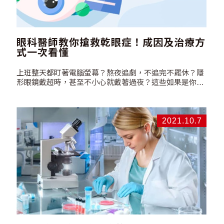
係。胎盤中間質幹細胞的活性也是隨著母體生育年齡有明
顯的下降，而40歲為一個分界點。 同一個研究團隊在
2019年發表的文獻中，分析48位懷孕37周的婦女的樣本。
發現生育年齡在30歲以下的臍帶、羊膜、羊水及胎盤間質
幹細胞端粒酶活性較生育年齡超過40歲以上的高，而端粒
眼科醫師教你搶救乾眼症！成因及治療方
酶活性和增殖率有正相關。因此越年輕的生育年齡，間質
式一次看懂
幹細胞有越高的增殖率。 延伸閱讀>> …
上班整天都盯著電腦螢幕？熬夜追劇，不追完不罷休？隱
形眼鏡戴超時，甚至不小心就戴著過夜？這些如果是你的
日常，小心了！乾眼症在與你招手！隨著3C產品的普及，
乾眼症的盛行率也越來越高，是任何年齡層都可能會罹患
的文明病之一。更多關於乾眼症症狀、成因以及大家最想
知道的治療方式，看完本篇馬上就懂！ 醫師揭乾眼族群兩
2021.10.7
大類型！80%以上都是此種… 當淚液分泌的量不足或是淚
液品質不佳，導致無法維持眼球表面足夠的溼潤，就會造
成乾眼症。双眼明眼科李怡萱醫師指出，乾眼症主要可以
分成以下兩種類型。 …