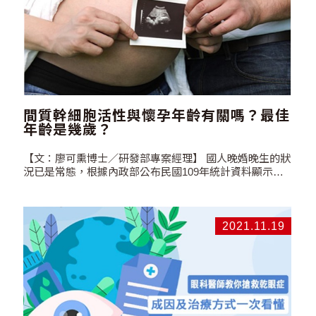
間質幹細胞活性與懷孕年齡有關嗎？最佳
年齡是幾歲？
【文：廖可熏博士／研發部專案經理】 國人晚婚晚生的狀
況已是常態，根據內政部公布民國109年統計資料顯示，
新手媽媽的平均年齡為31歲，而35歲以上的懷孕者比例更
創下31.6%新高，是10年前的1.8倍(民國99年為17.2%)。
面對國內生育年齡不斷延後的現象，備孕與懷孕中的爸媽
們不免好奇，母親年齡對於儲存寶寶幹細胞的品質是否有
2021.11.19
影響呢？了解寶寶帶來的珍貴禮物，就從本篇開始！ 研究
證實：40歲前懷孕，寶寶間質幹細胞的增殖率較高！ 根據
2015年的文獻分析100個足月生產的健康胎盤，生育年齡
超過40歲以上，其胎盤重量是明顯降低，胎盤重量與供血
含量有關，表示胎盤中的血量少於生育年齡在40歲以下
的，在研究中也指出胎兒重量與生育年齡有負相關的關