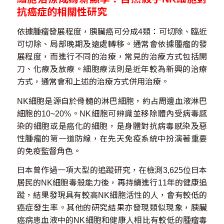
抗癌症的相關性研究
依據腫瘤發展程度，胰臟癌可分成4類：可切除、臨近
可切除、局部晚期及遠處轉移。通常會依據腫瘤的發
展程度，而進行不同的治療，常見的治療方式包括開
刀、化療及放療。細胞療法則是近年較為新興的治療
方式，通常會和上述的治療方式併用治療。
NK細胞是源自於骨髓的淋巴細胞，約占周邊血液淋巴
細胞的10~20%。NK細胞可辨識並移除體內受病毒感
染的細胞或是癌化的細胞，是身體對抗病毒感染及惡
性腫瘤的第一道防線，在先天免疫系統中扮演著重要
的免疫監督角色。
日本曾作過一項大型的追蹤研究，在檢測3,625位日本
居民的NK細胞毒殺能力後，再持續進行11年的健康追
蹤，結果發現具有較高NK細胞活性的人，會有較低的
癌症發生率。其他的研究結果亦發現類似現象，胰臟
癌病患血液中的NK細胞和健康人相比有較低的腫瘤毒