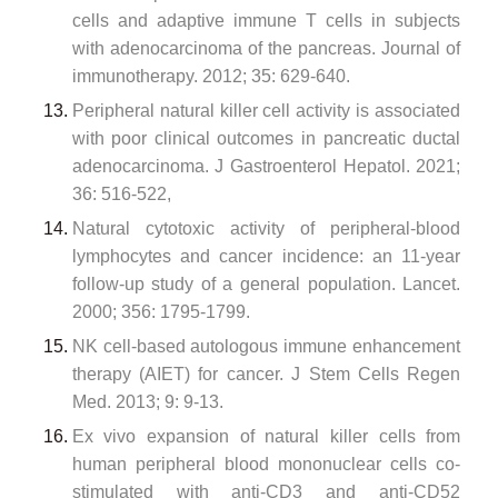
cells and adaptive immune T cells in subjects
with adenocarcinoma of the pancreas. Journal of
immunotherapy. 2012; 35: 629-640.
Peripheral natural killer cell activity is associated
with poor clinical outcomes in pancreatic ductal
adenocarcinoma. J Gastroenterol Hepatol. 2021;
36: 516‑522,
Natural cytotoxic activity of peripheral-blood
lymphocytes and cancer incidence: an 11-year
follow-up study of a general population. Lancet.
2000; 356: 1795-1799.
NK cell-based autologous immune enhancement
therapy (AIET) for cancer. J Stem Cells Regen
Med. 2013; 9: 9-13.
Ex vivo expansion of natural killer cells from
human peripheral blood mononuclear cells co-
stimulated with anti-CD3 and anti-CD52