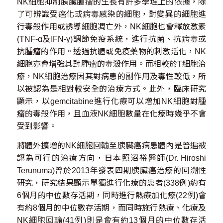
NK細胞抑制胰臟腫瘤的生長有許多學理上的依據，除
了可辨識受癌化或病毒感染的細胞，對變異的細胞進
行毒殺作用或誘導細胞凋亡外，NK細胞也會釋放激素
(TNF-α及IFN‑γ)調節免疫系統，進行抗菌、抗病毒或
抗腫瘤的作用。透過抗體或免疫藥物的刺激活化，NK
細胞亦會增強其對腫瘤的毒殺作用。而相較於T細胞治
療，NK細胞治療因其對病患的副作用及毒性較低，所
以被認為是相對較安全的治療方式。此外，臨床研究
顯示，以gemcitabine進行化療可以增加NK細胞對腫
瘤的毒殺作用，且血液NK細胞數量在化療時幾乎不會
受到影響。
將體外擴增的NK細胞回輸至胰臟癌病患體內是普遍被
認為可行的治療方向，日本照沼裕醫師(Dr. Hiroshi
Terunuma)曾於2013年發表四期胰臟癌治療的回溯性
研究，研究結果顯示單獨進行化療的患者(338例)約有
6個月的中位數存活期，同時進行熱療加化療(22例)會
有約8個月的中位數存活期，而同時施行熱療、化療及
NK細胞回輸(41例)則是會有約13個月的中位數存活