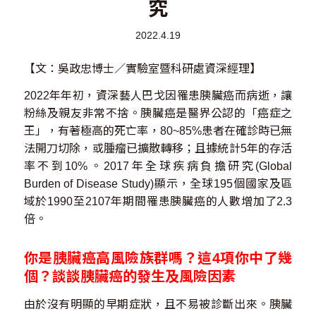
究
2022.4.19
【文：吳政忠博士／實驗室暨科研處資深經理】
2022年年初，資深藝人巴戈因罹患胰臟癌而病逝，讓
粉絲及親友非常不捨。胰臟癌是醫界公認的「癌症之
王」，有著極高的死亡率，80~85%患者在確診時已無
法開刀切除，或腫瘤已擴散轉移；且據統計5年的存活
率不到10%。2017年全球疾病負擔研究(Global
Burden of Disease Study)顯示，全球195個國家及區
域於1990至2107年期間罹患胰臟癌的人數增加了2.3
倍。
你是胰臟癌高風險族群嗎？這4項你中了幾
個？談談胰臟癌的發生及風險因素
由於沒有明顯的早期症狀，且不易被診斷出來。胰臟