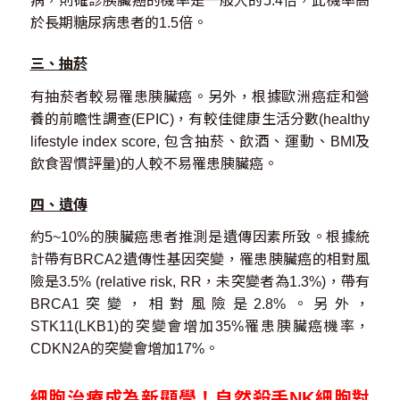
病，則確診胰臟癌的機率是一般人的5.4倍，此機率高
於長期糖尿病患者的1.5倍。
三、抽菸
有抽菸者較易罹患胰臟癌。另外，根據歐洲癌症和營
養的前瞻性調查(EPIC)，有較佳健康生活分數(healthy
lifestyle index score, 包含抽菸、飲酒、運動、BMI及
飲食習慣評量)的人較不易罹患胰臟癌。
四、遺傳
約5~10%的胰臟癌患者推測是遺傳因素所致。根據統
計帶有BRCA2遺傳性基因突變，罹患胰臟癌的相對風
險是3.5% (relative risk, RR，未突變者為1.3%)，帶有
BRCA1突變，相對風險是2.8%。另外，
STK11(LKB1)的突變會增加35%罹患胰臟癌機率，
CDKN2A的突變會增加17%。
細胞治療成為新顯學！自然殺手NK細胞對